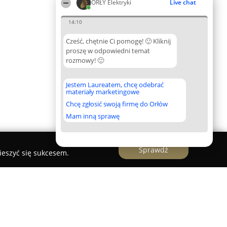
ORŁY Elektryki
Live chat
14:10
Cześć, chętnie Ci pomogę! 🙂 Kliknij
proszę w odpowiedni temat
rozmowy! 🙂
Jestem Laureatem, chcę odebrać
materiały marketingowe
Chcę zgłosić swoją firmę do Orłów
Mam inną sprawę
Sprawdź
ieszyć się sukcesem.