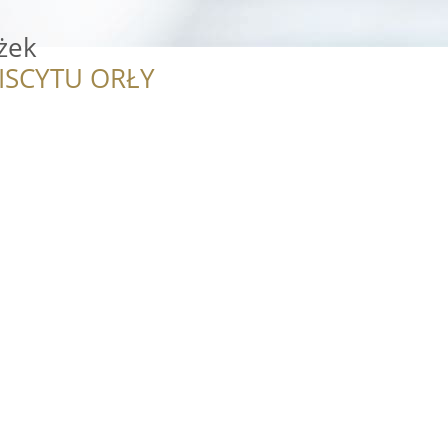
żek
ISCYTU ORŁY