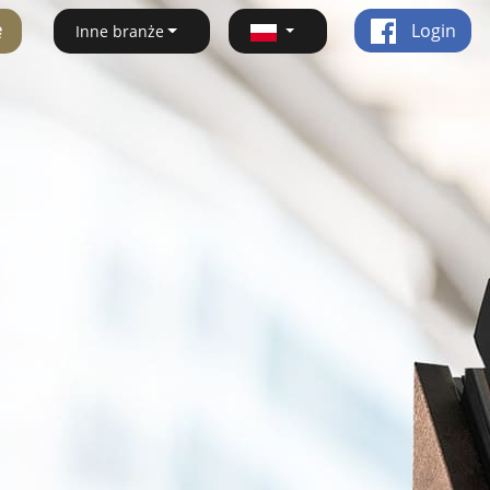
ę
Login
Inne branże