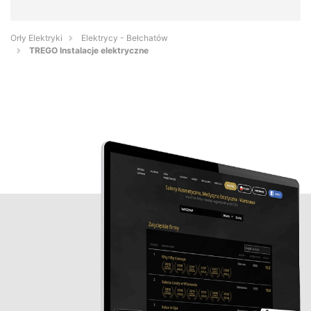
Orły Elektryki
Elektrycy - Bełchatów
TREGO Instalacje elektryczne