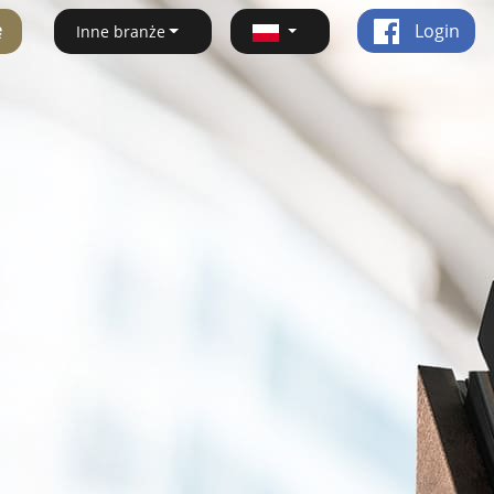
ę
Login
Inne branże