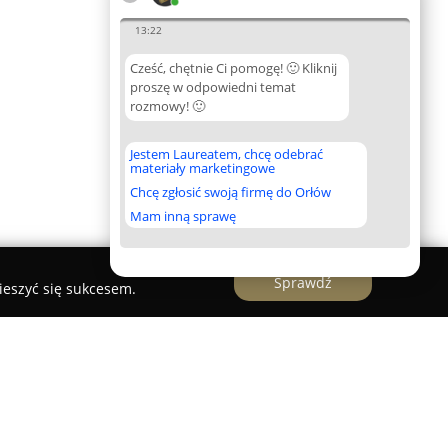
13:22
Cześć, chętnie Ci pomogę! 🙂 Kliknij
proszę w odpowiedni temat
rozmowy! 🙂
Jestem Laureatem, chcę odebrać
materiały marketingowe
Chcę zgłosić swoją firmę do Orłów
Mam inną sprawę
Sprawdź
ieszyć się sukcesem.