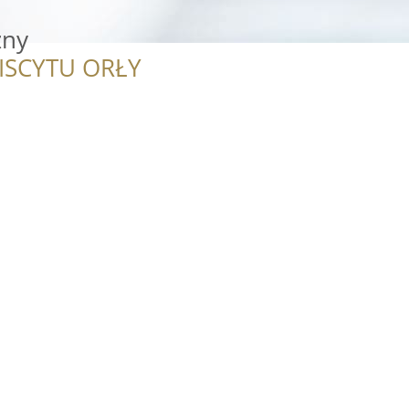
zny
ISCYTU ORŁY