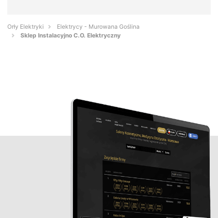
Orły Elektryki
Elektrycy - Murowana Goślina
Sklep Instalacyjno C.O. Elektryczny