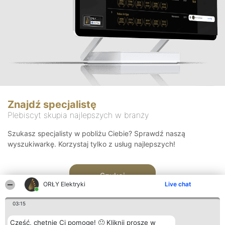
Znajdź specjalistę
Plebiscyt skupia najlepszych w branży
Szukasz specjalisty w pobliżu Ciebie? Sprawdź naszą
wyszukiwarkę. Korzystaj tylko z usług najlepszych!
Szukaj
ORŁY Elektryki
Live chat
03:15
Cześć, chętnie Ci pomogę! 🙂 Kliknij proszę w