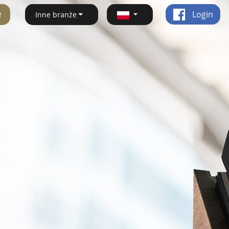
ę
Login
Inne branże