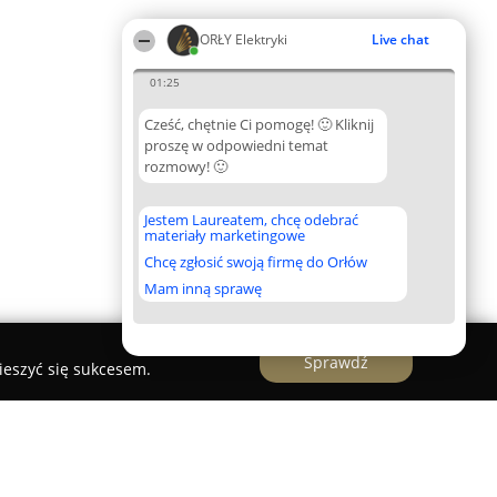
ORŁY Elektryki
Live chat
01:25
Cześć, chętnie Ci pomogę! 🙂 Kliknij
proszę w odpowiedni temat
rozmowy! 🙂
Jestem Laureatem, chcę odebrać
materiały marketingowe
Chcę zgłosić swoją firmę do Orłów
Mam inną sprawę
Sprawdź
ieszyć się sukcesem.