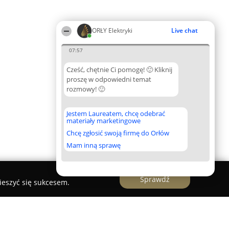
ORŁY Elektryki
Live chat
07:57
Cześć, chętnie Ci pomogę! 🙂 Kliknij
proszę w odpowiedni temat
rozmowy! 🙂
Jestem Laureatem, chcę odebrać
materiały marketingowe
Chcę zgłosić swoją firmę do Orłów
Mam inną sprawę
Sprawdź
ieszyć się sukcesem.
chodowy Sanok