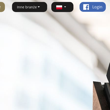
ę
Login
Inne branże