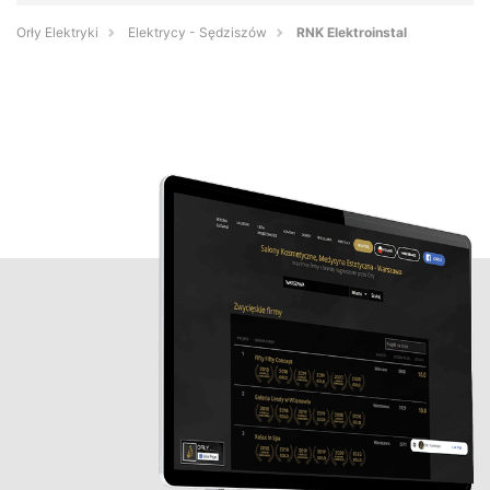
Orły Elektryki
Elektrycy - Sędziszów
RNK Elektroinstal