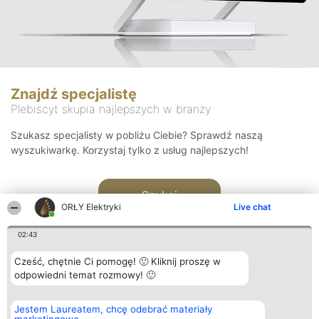
Znajdź specjalistę
Plebiscyt skupia najlepszych w branży
Szukasz specjalisty w pobliżu Ciebie? Sprawdź naszą
wyszukiwarkę. Korzystaj tylko z usług najlepszych!
Szukaj
ORŁY Elektryki
Live chat
02:43
Cześć, chętnie Ci pomogę! 🙂 Kliknij proszę w
odpowiedni temat rozmowy! 🙂
Organizator plebiscytu
Plebiscyt
Kontakt
Jestem Laureatem, chcę odebrać materiały
Bright Side Solutions sp. z o.
Laureaci
Kontakt