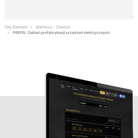
Orły Elektryki
Elektrycy - Cieszyn
PREFEL Zakład prefabrykacji urządzeń elektrycznych.