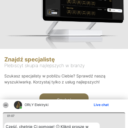
Znajdź specjalistę
Plebiscyt skupia najlepszych w branży
Szukasz specjalisty w pobliżu Ciebie? Sprawdź naszą
wyszukiwarkę. Korzystaj tylko z usług najlepszych!
Szukaj
ORŁY Elektryki
Live chat
01:07
Cześć, chętnie Ci pomogę! 🙂 Kliknij proszę w