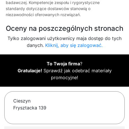
badawczej. Kompetencje zespołu i rygorystyczne
standardy dotyczące dostawców stanowią o
niezawodności oferowanych rozwiązań.
Oceny na poszczególnych stronach
Tylko zalogowani użytkownicy maja dostęp do tych
danych.
Kliknij, aby się zalogować.
To Twoja firma
?
Gratulacje!
Sprawdź jak odebrać materiały
promocyjne!
Cieszyn
Frysztacka 139