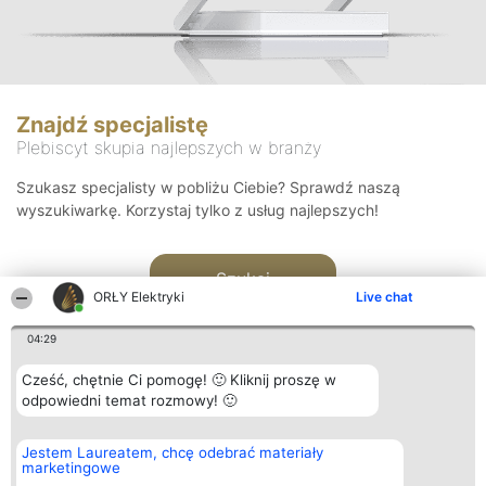
Znajdź specjalistę
Plebiscyt skupia najlepszych w branży
Szukasz specjalisty w pobliżu Ciebie? Sprawdź naszą
wyszukiwarkę. Korzystaj tylko z usług najlepszych!
Szukaj
ORŁY Elektryki
Live chat
04:29
Cześć, chętnie Ci pomogę! 🙂 Kliknij proszę w
odpowiedni temat rozmowy! 🙂
Organizator plebiscytu
Plebiscyt
Kontakt
Jestem Laureatem, chcę odebrać materiały
Bright Side Solutions sp. z o.
Laureaci
Kontakt
marketingowe
o. sp. k.
Lista