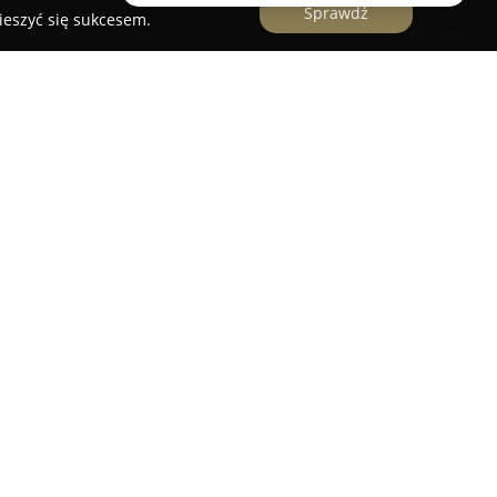
Sprawdź
ieszyć się sukcesem.
ce
etnim doświadczeniem, świadcząca szeroki zakres
 Słupska oraz pobliskich miejscowości.
ę na realizacji instalacji elektrycznych oraz
ych typach obiektów, takich jak budynki
y też obiekty przemysłowe.
ry instalacji elektrycznych, ich regularne
rojektów, które spełniają obowiązujące normy i
a obejmuje również modernizację oraz bieżącą
lacji. Firma konsekwentnie korzysta z materiałów
 przykład HAGER i LEGRAND, co przekłada się