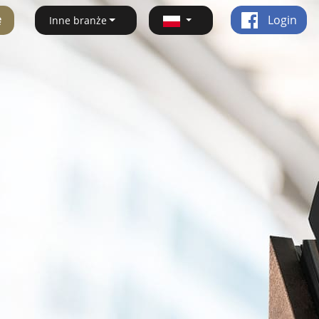
ę
Login
Inne branże