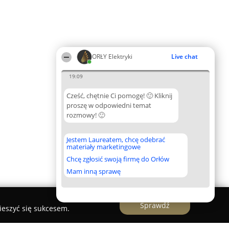
ORŁY Elektryki
Live chat
19:09
Cześć, chętnie Ci pomogę! 🙂 Kliknij
proszę w odpowiedni temat
rozmowy! 🙂
Jestem Laureatem, chcę odebrać
materiały marketingowe
Chcę zgłosić swoją firmę do Orłów
Mam inną sprawę
Sprawdź
ieszyć się sukcesem.