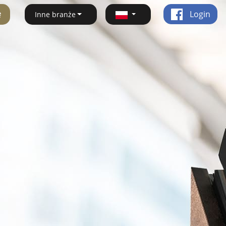
ę
Login
Inne branże