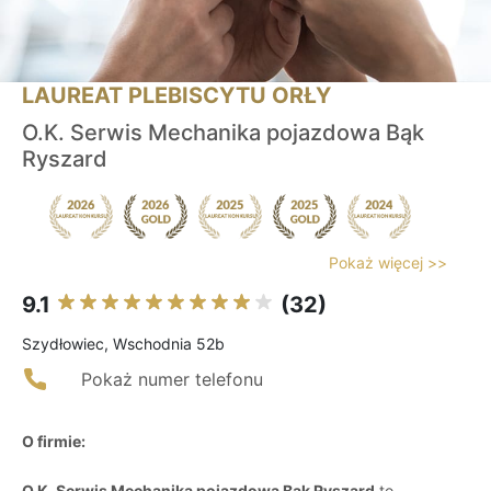
LAUREAT PLEBISCYTU ORŁY
O.K. Serwis Mechanika pojazdowa Bąk
Ryszard
Pokaż więcej >>
9.1
(32)
Szydłowiec, Wschodnia 52b
Pokaż numer telefonu
O firmie:
O.K. Serwis Mechanika pojazdowa Bąk Ryszard
to