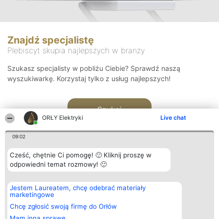
Znajdź specjalistę
Plebiscyt skupia najlepszych w branży
Szukasz specjalisty w pobliżu Ciebie? Sprawdź naszą
wyszukiwarkę. Korzystaj tylko z usług najlepszych!
Szukaj
ORŁY Elektryki
Live chat
09:02
Cześć, chętnie Ci pomogę! 🙂 Kliknij proszę w
odpowiedni temat rozmowy! 🙂
Organizator plebiscytu
Plebiscyt
Kontakt
Jestem Laureatem, chcę odebrać materiały
Bright Side Solutions sp. z o.
Laureaci
Kontakt
marketingowe
o. sp. k.
Lista
ul. Ruska 22
wszystkich
Chcę zgłosić swoją firmę do Orłów
Wrocław 50-079
Laureatów
Mam inną sprawę
KRS 0000749100 | Regon
Zasady