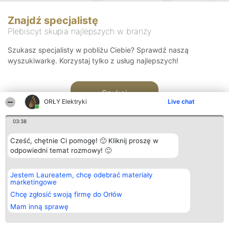
Znajdź specjalistę
Plebiscyt skupia najlepszych w branży
Szukasz specjalisty w pobliżu Ciebie? Sprawdź naszą
wyszukiwarkę. Korzystaj tylko z usług najlepszych!
Szukaj
ORŁY Elektryki
Live chat
03:38
Cześć, chętnie Ci pomogę! 🙂 Kliknij proszę w
odpowiedni temat rozmowy! 🙂
Organizator plebiscytu
Plebiscyt
Kontakt
Jestem Laureatem, chcę odebrać materiały
Bright Side Solutions sp. z o.
Laureaci
Kontakt
marketingowe
o. sp. k.
Lista
ul. Ruska 22
wszystkich
Chcę zgłosić swoją firmę do Orłów
Wrocław 50-079
Laureatów
Mam inną sprawę
KRS 0000749100 | Regon
Zasady
381313360 | NIP 8943132676
Regulamin
+48 508 492 400
Polityka