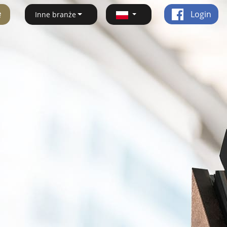
ę
Login
Inne branże