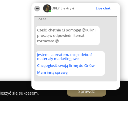
ORŁY Elektryki
Live chat
04:36
Cześć, chętnie Ci pomogę! 🙂 Kliknij
proszę w odpowiedni temat
rozmowy! 🙂
Jestem Laureatem, chcę odebrać
materiały marketingowe
Chcę zgłosić swoją firmę do Orłów
Mam inną sprawę
Sprawdź
ieszyć się sukcesem.
ektryk