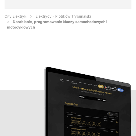
Orły Elektryki
Elektrycy - Piotrków Trybunalski
Dorabianie, programowanie kluczy samochodowych i
motocyklowych