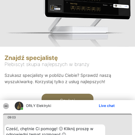
Znajdź specjalistę
Plebiscyt skupia najlepszych w branży
Szukasz specjalisty w pobliżu Ciebie? Sprawdź naszą
wyszukiwarkę. Korzystaj tylko z usług najlepszych!
Szukaj
ORŁY Elektryki
Live chat
09:03
Cześć, chętnie Ci pomogę! 🙂 Kliknij proszę w
odpowiedni temat rozmowy! 🙂