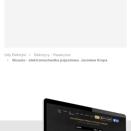
Orły Elektryki
Elektrycy - Piaseczno
Mcauto - elektromechanika pojazdowa. Jarosław Krupa