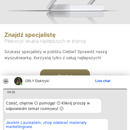
Znajdź specjalistę
Plebiscyt skupia najlepszych w branży
Szukasz specjalisty w pobliżu Ciebie? Sprawdź naszą
wyszukiwarkę. Korzystaj tylko z usług najlepszych!
Szukaj
ORŁY Elektryki
Live chat
04:32
Cześć, chętnie Ci pomogę! 🙂 Kliknij proszę w
odpowiedni temat rozmowy! 🙂
Organizator plebiscytu
Plebiscyt
Kontakt
Jestem Laureatem, chcę odebrać materiały
Bright Side Solutions sp. z o.
Laureaci
Kontakt
marketingowe
o. sp. k.
Lista