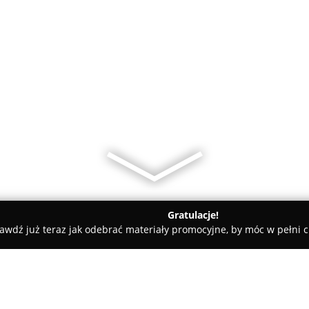
Gratulacje!
awdź już teraz jak odebrać materiały promocyjne, by móc w pełni c
sznik-Alternator Moduł M.M.Okwiet