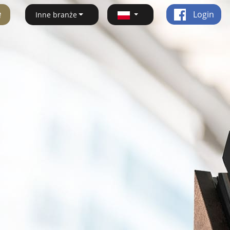
ę
Login
Inne branże