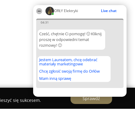
ORŁY Elektryki
Live chat
04:31
Cześć, chętnie Ci pomogę! 🙂 Kliknij
proszę w odpowiedni temat
rozmowy! 🙂
Jestem Laureatem, chcę odebrać
materiały marketingowe
Chcę zgłosić swoją firmę do Orłów
Mam inną sprawę
Sprawdź
ieszyć się sukcesem.