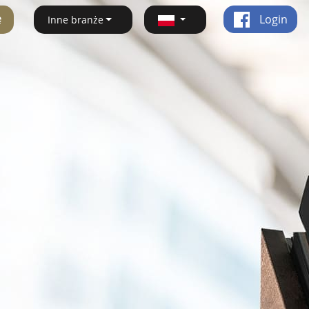
ę
Login
Inne branże