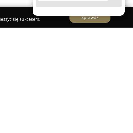
Sprawdź
ieszyć się sukcesem.
rma z wieloletnim doświadczeniem, działająca na
pecjalizująca się w realizacji kompleksowych
automatyki oraz teletechniki. Przedsiębiorstwo
ntażem i serwisem instalacji elektrycznych,
systemów teletechnicznych, zarówno w obiektach
ch. Oferta obejmuje m.in. rozdział i dystrybucję
we, systemy odgromowe i uziemiające, a także IT,
az SSWiN, jak również sieci i urządzenia