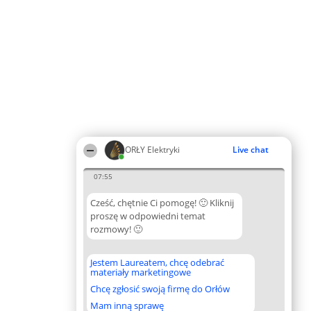
ORŁY Elektryki
Live chat
07:55
Cześć, chętnie Ci pomogę! 🙂 Kliknij
proszę w odpowiedni temat
rozmowy! 🙂
Jestem Laureatem, chcę odebrać
materiały marketingowe
Chcę zgłosić swoją firmę do Orłów
Mam inną sprawę