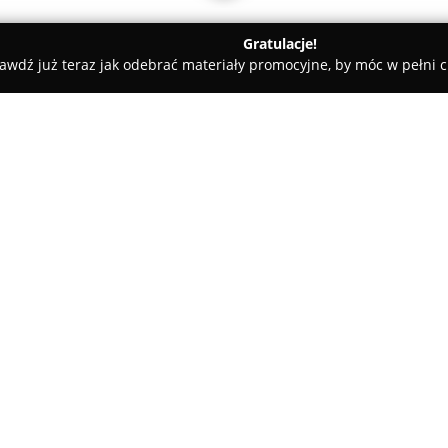
Gratulacje!
awdź już teraz jak odebrać materiały promocyjne, by móc w pełni c
lska
O firmie:
Lumen Polska
Sp. z o.o. to fi
rynku polskim od 2001 roku i s
rozwiązań z zakresu elektryki, 
zajmuje się projektowaniem, mo
Pokaż więcej >>
automatyki przemysłowej oraz 
budowlanych, jak i przemysłowy
energii, instalacje oświetlenio
SSP, DSO, KD, RCP, RTV, CCTV or
elektroenergetyczne.