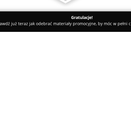
Gratulacje!
awdź już teraz jak odebrać materiały promocyjne, by móc w pełni c
o
O firmie:
MG Elektro
stanowi cenioną fir
oraz automatyce, mającą swoją 
Przedsiębiorstwo zdobyło uzna
instalacji elektrycznych oraz
Pokaż więcej >>
pozycję na rynku poprzez pozy
Wysoka jakość usług znajduje o
rezultatem licznych, pozytywn