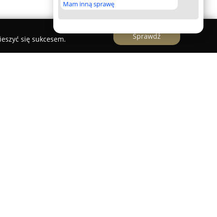
Mam inną sprawę
Sprawdź
ieszyć się sukcesem.
mę specjalizującą się w usługach elektrycznych
siedzibę w Chojnicach przy ulicy Bytowskiej 28.
nie dzięki kompleksowym realizacjom w zakresie
 systemów automatyki, stopniowo budując mocną
tywne doświadczenia klientów.
dzwierciedlenie w ocenie sięgającej 5.0, będącej
ych opinii użytkowników. W opiniach na temat MG