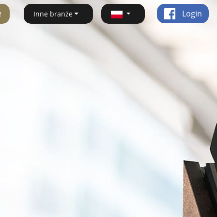
ę
Login
Inne branże