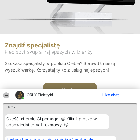
Znajdź specjalistę
Plebiscyt skupia najlepszych w branży
Szukasz specjalisty w pobliżu Ciebie? Sprawdź naszą
wyszukiwarkę. Korzystaj tylko z usług najlepszych!
Szukaj
ORŁY Elektryki
Live chat
10:17
Cześć, chętnie Ci pomogę! 🙂 Kliknij proszę w
odpowiedni temat rozmowy! 🙂
Organizator plebiscytu
Plebiscyt
Kontakt
Jestem Laureatem, chcę odebrać materiały