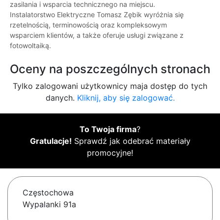
zasilania i wsparcia technicznego na miejscu.
Instalatorstwo Elektryczne Tomasz Zębik wyróżnia się
rzetelnością, terminowością oraz kompleksowym
wsparciem klientów, a także oferuje usługi związane z
fotowoltaiką.
Oceny na poszczególnych stronach
Tylko zalogowani użytkownicy maja dostęp do tych
danych.
Kliknij, aby się zalogować.
To Twoja firma
?
Gratulacje!
Sprawdź jak odebrać materiały
promocyjne!
Częstochowa
Wypalanki 91a