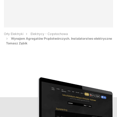
Orły Elektryki
Elektrycy - Częstochowa
Wynajem Agregatów Prądotwórczych. Instalatorstwo elektryczne
Tomasz Zębik