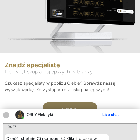
Znajdź specjalistę
Plebiscyt skupia najlepszych w branży
Szukasz specjalisty w pobliżu Ciebie? Sprawdź naszą
wyszukiwarkę. Korzystaj tylko z usług najlepszych!
Szukaj
ORŁY Elektryki
Live chat
04:27
Cześć, chętnie Ci pomogę! 🙂 Kliknij proszę w