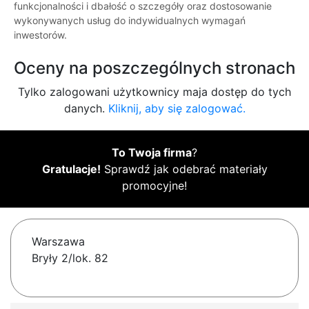
funkcjonalności i dbałość o szczegóły oraz dostosowanie
wykonywanych usług do indywidualnych wymagań
inwestorów.
Oceny na poszczególnych stronach
Tylko zalogowani użytkownicy maja dostęp do tych
danych.
Kliknij, aby się zalogować.
To Twoja firma
?
Gratulacje!
Sprawdź jak odebrać materiały
promocyjne!
Warszawa
Bryły 2/lok. 82