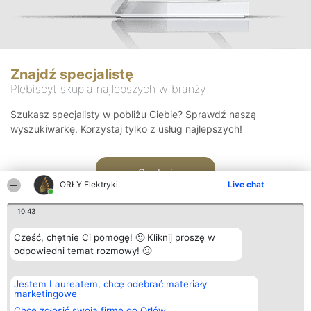
Znajdź specjalistę
Plebiscyt skupia najlepszych w branży
Szukasz specjalisty w pobliżu Ciebie? Sprawdź naszą
wyszukiwarkę. Korzystaj tylko z usług najlepszych!
Szukaj
ORŁY Elektryki
Live chat
10:43
Cześć, chętnie Ci pomogę! 🙂 Kliknij proszę w
odpowiedni temat rozmowy! 🙂
Organizator plebiscytu
Plebiscyt
Kontakt
Jestem Laureatem, chcę odebrać materiały
Bright Side Solutions sp. z o.
Laureaci
Kontakt
marketingowe
o. sp. k.
Lista
ul. Ruska 22
wszystkich
Chcę zgłosić swoją firmę do Orłów