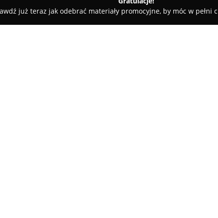
Gratulacje!
awdź już teraz jak odebrać materiały promocyjne, by móc w pełni c
rnatory Rozruszniki Głogów
ów
O firmie:
JUNIK Alternatory Rozrusznik
której specjalnością jest kom
alternatorów i rozruszników. Pr
Mechanicznej 19 i od wielu lat
Pokaż więcej >>
szybkiej oraz skutecznej pomoc
Firma zatrudnia doświadczony
realizowanych prac, co znajdu
użytkowników. Zregenerowane c
pełną funkcjonalność, co prze
użytkowanie samochodu.
JUNI