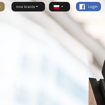
ę
Login
Inne branże