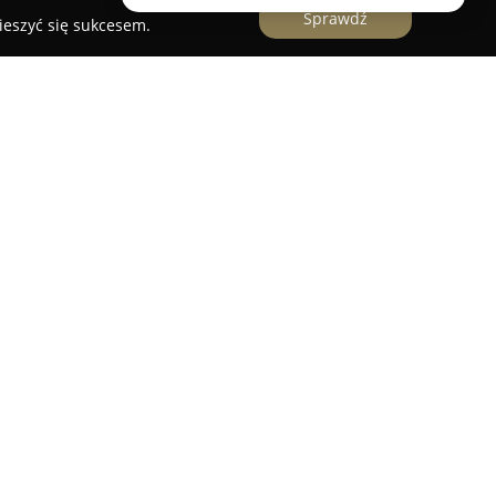
Sprawdź
ieszyć się sukcesem.
i Głogów
to uznana firma działająca w Głogowie,
pleksowa regeneracja oraz profesjonalna naprawa
zedsiębiorstwo znajduje się przy ulicy
 świadczy usługi dla kierowców oczekujących
y w zakresie elektryki pojazdowej.
ch fachowców, gwarantując wysoką jakość
je odzwierciedlenie w pozytywnych opiniach
zęści często odzyskują wygląd fabryczny oraz
kłada się na długoterminowe i niezawodne
K Alternatory Rozruszniki
wyróżnia się wysokim