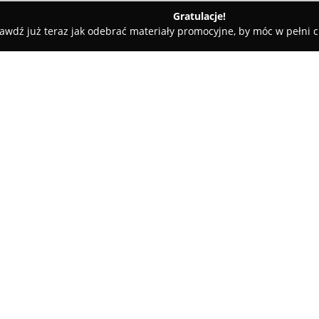
Gratulacje!
awdź już teraz jak odebrać materiały promocyjne, by móc w pełni c
O firmie:
J.Control
stanowi doświadczoną
rozwiązań elektrycznych, auto
(BMS). Przedsiębiorstwo zlokal
adresem Łobudzice 80A. Specja
Pokaż więcej >>
instalacji elektrycznych, jak 
związanych z automatyką.
Działalność firmy obejmuje uru
związanych z automatyką, kontr
HVAC, takich jak instalacje gr