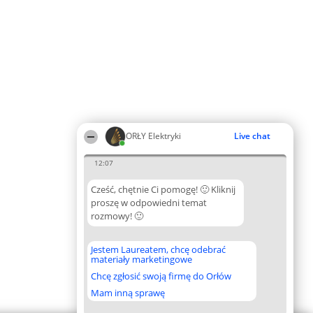
ORŁY Elektryki
Live chat
12:07
Cześć, chętnie Ci pomogę! 🙂 Kliknij
proszę w odpowiedni temat
rozmowy! 🙂
Jestem Laureatem, chcę odebrać
materiały marketingowe
Chcę zgłosić swoją firmę do Orłów
Mam inną sprawę