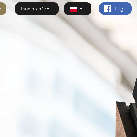
ę
Login
Inne branże