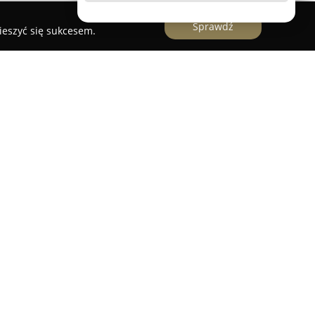
Sprawdź
ieszyć się sukcesem.
 firmę, działającą w branży nowoczesnych
matyki oraz systemów zarządzania budynkiem
izowane jest w miejscowości Łobudzice, pod
lizuje się ono w przygotowywaniu projektów
również w dostarczaniu zaawansowanych usług
chamianie instalacji AKPiA, czyli systemów
olą, pomiarami oraz analizą, a także systemów
zewcze czy wentylacyjne. Wyjątkowo szeroka oferta