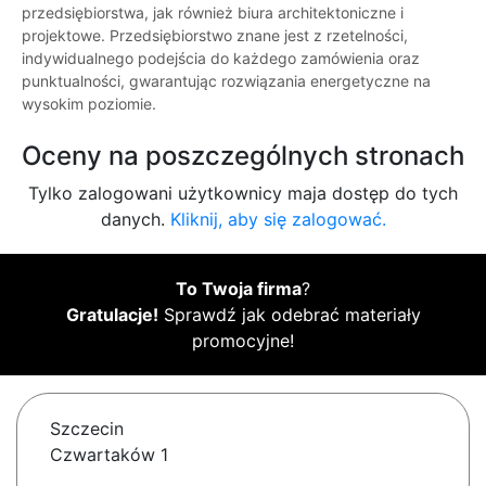
przedsiębiorstwa, jak również biura architektoniczne i
projektowe. Przedsiębiorstwo znane jest z rzetelności,
indywidualnego podejścia do każdego zamówienia oraz
punktualności, gwarantując rozwiązania energetyczne na
wysokim poziomie.
Oceny na poszczególnych stronach
Tylko zalogowani użytkownicy maja dostęp do tych
danych.
Kliknij, aby się zalogować.
To Twoja firma
?
Gratulacje!
Sprawdź jak odebrać materiały
promocyjne!
Szczecin
Czwartaków 1