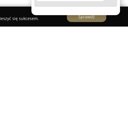
Sprawdź
ieszyć się sukcesem.
 FABROWSKI Tomasz FABROWSKI
to firma z
 szeroko pojętymi usługami instalacji
o od dłuższego czasu funkcjonuje na rynku
no klientów indywidualnych, jak i podmioty
ty na zróżnicowanych obiektach.
sługi, obejmujące projektowanie oraz montaż
kże prowadzi prace konserwacyjne. Zespół
rstwo Elektryczne FABROWSKI Tomasz FABROWSKI