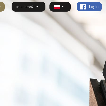
ę
Login
Inne branże