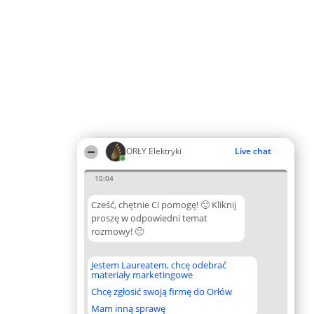
ORŁY Elektryki
Live chat
10:04
Cześć, chętnie Ci pomogę! 🙂 Kliknij
proszę w odpowiedni temat
rozmowy! 🙂
Jestem Laureatem, chcę odebrać
materiały marketingowe
Chcę zgłosić swoją firmę do Orłów
Mam inną sprawę