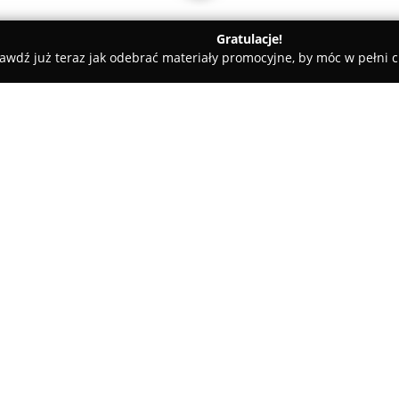
Gratulacje!
awdź już teraz jak odebrać materiały promocyjne, by móc w pełni c
atorstwo Elektryczne "FABROWSKI" Tomasz FABROWSKI
OWSKI" Tomasz
O firmie:
Instalatorstwo Elektryczne
Ostrzeszowa, która zajmuje się
elektrycznych. Przedsiębiorstw
elektrycznym, obsługując zarów
gospodarcze, realizując projek
Pokaż więcej >>
Firma wykonuje kompleksowe u
instalacji elektrycznych, a ta
specjalistów firmy Instalato