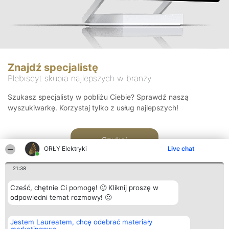
Znajdź specjalistę
Plebiscyt skupia najlepszych w branży
Szukasz specjalisty w pobliżu Ciebie? Sprawdź naszą
wyszukiwarkę. Korzystaj tylko z usług najlepszych!
Szukaj
ORŁY Elektryki
Live chat
21:38
Cześć, chętnie Ci pomogę! 🙂 Kliknij proszę w
odpowiedni temat rozmowy! 🙂
Organizator plebiscytu
Plebiscyt
Kontakt
Jestem Laureatem, chcę odebrać materiały
Bright Side Solutions sp. z o.
Laureaci
Kontakt