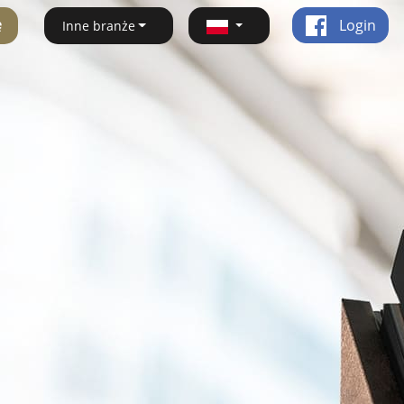
ę
Login
Inne branże