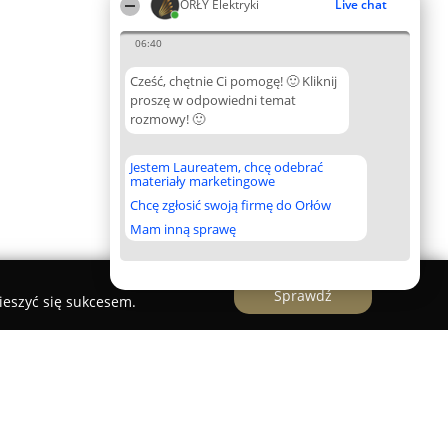
ORŁY Elektryki
Live chat
06:40
Cześć, chętnie Ci pomogę! 🙂 Kliknij
proszę w odpowiedni temat
rozmowy! 🙂
Jestem Laureatem, chcę odebrać
materiały marketingowe
Chcę zgłosić swoją firmę do Orłów
Mam inną sprawę
Sprawdź
ieszyć się sukcesem.