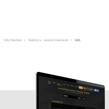
Orły Elektryki
Elektrycy - powiat krakowski
InEL