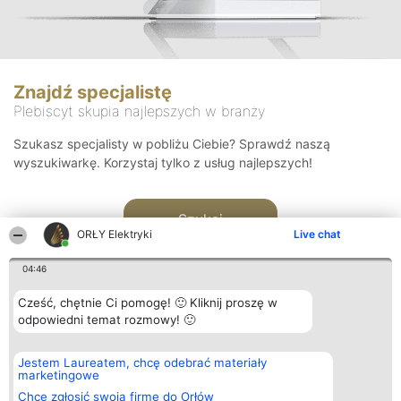
Znajdź specjalistę
Plebiscyt skupia najlepszych w branży
Szukasz specjalisty w pobliżu Ciebie? Sprawdź naszą
wyszukiwarkę. Korzystaj tylko z usług najlepszych!
Szukaj
ORŁY Elektryki
Live chat
04:46
Cześć, chętnie Ci pomogę! 🙂 Kliknij proszę w
odpowiedni temat rozmowy! 🙂
Organizator plebiscytu
Plebiscyt
Kontakt
Jestem Laureatem, chcę odebrać materiały
Bright Side Solutions sp. z o.
Laureaci
Kontakt
marketingowe
o. sp. k.
Lista
ul. Ruska 22
wszystkich
Chcę zgłosić swoją firmę do Orłów