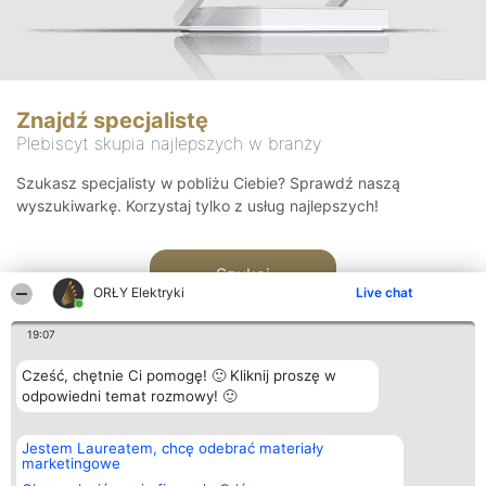
Znajdź specjalistę
Plebiscyt skupia najlepszych w branży
Szukasz specjalisty w pobliżu Ciebie? Sprawdź naszą
wyszukiwarkę. Korzystaj tylko z usług najlepszych!
Szukaj
ORŁY Elektryki
Live chat
19:07
Cześć, chętnie Ci pomogę! 🙂 Kliknij proszę w
odpowiedni temat rozmowy! 🙂
Organizator plebiscytu
Plebiscyt
Kontakt
Jestem Laureatem, chcę odebrać materiały
Bright Side Solutions sp. z o.
Laureaci
Kontakt
marketingowe
o. sp. k.
Lista
ul. Ruska 22
wszystkich