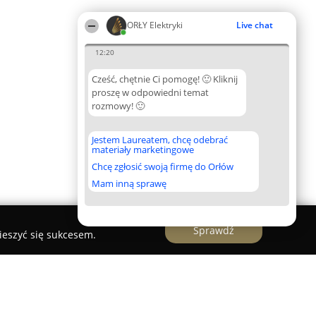
ORŁY Elektryki
Live chat
12:20
Cześć, chętnie Ci pomogę! 🙂 Kliknij
proszę w odpowiedni temat
rozmowy! 🙂
Jestem Laureatem, chcę odebrać
materiały marketingowe
Chcę zgłosić swoją firmę do Orłów
Mam inną sprawę
Sprawdź
ieszyć się sukcesem.