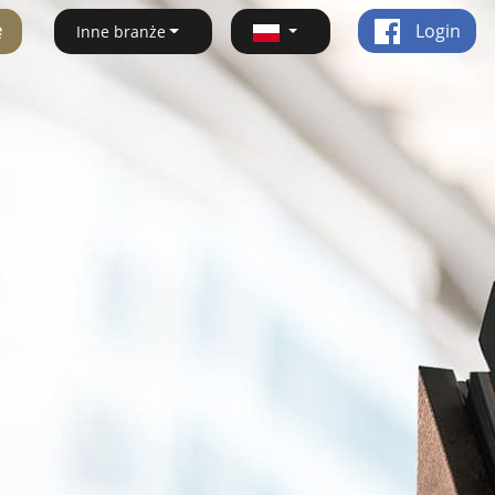
ę
Login
Inne branże