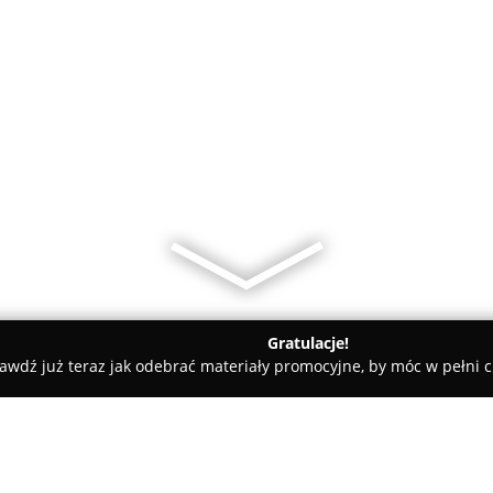
Gratulacje!
awdź już teraz jak odebrać materiały promocyjne, by móc w pełni c
two el12 Sp. z o.o.