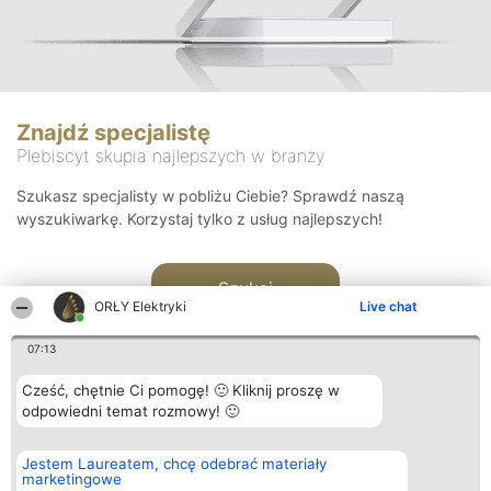
Znajdź specjalistę
Plebiscyt skupia najlepszych w branży
Szukasz specjalisty w pobliżu Ciebie? Sprawdź naszą
wyszukiwarkę. Korzystaj tylko z usług najlepszych!
Szukaj
ORŁY Elektryki
Live chat
07:13
Cześć, chętnie Ci pomogę! 🙂 Kliknij proszę w
odpowiedni temat rozmowy! 🙂
Organizator plebiscytu
Plebiscyt
Kontakt
Jestem Laureatem, chcę odebrać materiały
Bright Side Solutions sp. z o.
Laureaci
Kontakt
marketingowe
o. sp. k.
Lista