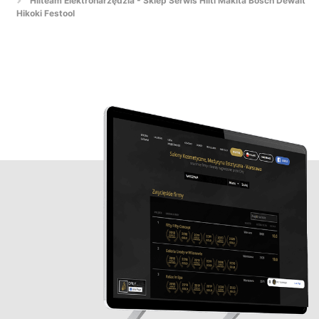
Hilteam Elektronarzędzia - Sklep Serwis Hilti Makita Bosch Dewalt
Hikoki Festool