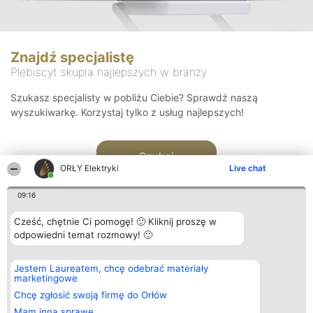
Znajdź specjalistę
Plebiscyt skupia najlepszych w branży
Szukasz specjalisty w pobliżu Ciebie? Sprawdź naszą
wyszukiwarkę. Korzystaj tylko z usług najlepszych!
Szukaj
ORŁY Elektryki
Live chat
09:16
Cześć, chętnie Ci pomogę! 🙂 Kliknij proszę w
odpowiedni temat rozmowy! 🙂
Organizator plebiscytu
Plebiscyt
Kontakt
Jestem Laureatem, chcę odebrać materiały
Bright Side Solutions sp. z o.
Laureaci
Kontakt
marketingowe
o. sp. k.
Lista
ul. Ruska 22
wszystkich
Chcę zgłosić swoją firmę do Orłów
Wrocław 50-079
Laureatów
Mam inną sprawę
KRS 0000749100 | Regon
Zasady