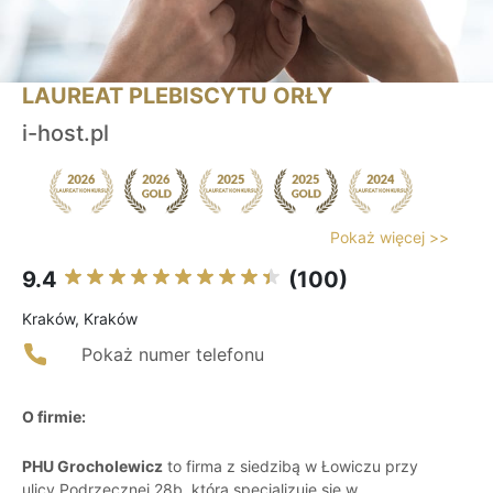
LAUREAT PLEBISCYTU ORŁY
i-host.pl
Pokaż więcej >>
9.4
(100)
Kraków, Kraków
Pokaż numer telefonu
O firmie:
PHU Grocholewicz
to firma z siedzibą w Łowiczu przy
ulicy Podrzecznej 28b, która specjalizuje się w