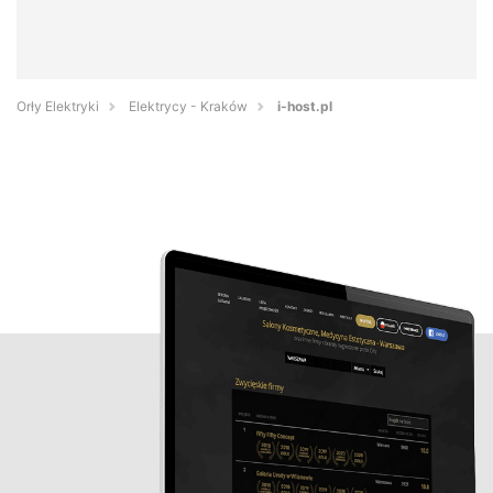
Orły Elektryki
Elektrycy - Kraków
i-host.pl