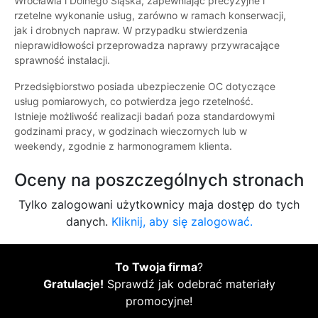
Wrocławia i Dolnego Śląska, zapewniając precyzyjne i
rzetelne wykonanie usług, zarówno w ramach konserwacji,
jak i drobnych napraw. W przypadku stwierdzenia
nieprawidłowości przeprowadza naprawy przywracające
sprawność instalacji.
Przedsiębiorstwo posiada ubezpieczenie OC dotyczące
usług pomiarowych, co potwierdza jego rzetelność.
Istnieje możliwość realizacji badań poza standardowymi
godzinami pracy, w godzinach wieczornych lub w
weekendy, zgodnie z harmonogramem klienta.
Oceny na poszczególnych stronach
Tylko zalogowani użytkownicy maja dostęp do tych
danych.
Kliknij, aby się zalogować.
To Twoja firma
?
Gratulacje!
Sprawdź jak odebrać materiały
promocyjne!