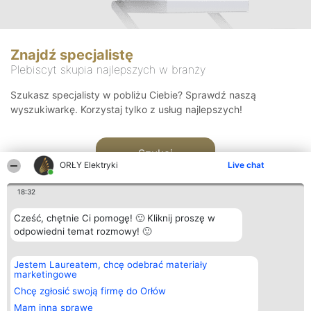
Znajdź specjalistę
Plebiscyt skupia najlepszych w branży
Szukasz specjalisty w pobliżu Ciebie? Sprawdź naszą
wyszukiwarkę. Korzystaj tylko z usług najlepszych!
Szukaj
ORŁY Elektryki
Live chat
18:32
Cześć, chętnie Ci pomogę! 🙂 Kliknij proszę w
odpowiedni temat rozmowy! 🙂
Organizator plebiscytu
Plebiscyt
Kontakt
Jestem Laureatem, chcę odebrać materiały
Bright Side Solutions sp. z o.
Laureaci
Kontakt
marketingowe
o. sp. k.
Lista
ul. Ruska 22
wszystkich
Chcę zgłosić swoją firmę do Orłów
Wrocław 50-079
Laureatów
Mam inną sprawę
KRS 0000749100 | Regon
Zasady