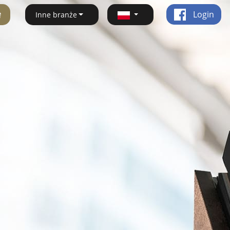
ę
Login
Inne branże