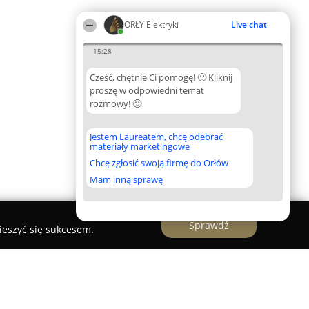
ORŁY Elektryki
Live chat
15:28
Cześć, chętnie Ci pomogę! 🙂 Kliknij
proszę w odpowiedni temat
rozmowy! 🙂
Jestem Laureatem, chcę odebrać
materiały marketingowe
Chcę zgłosić swoją firmę do Orłów
Mam inną sprawę
Sprawdź
ieszyć się sukcesem.