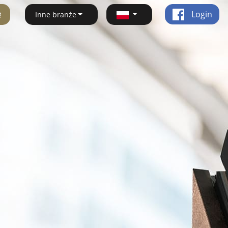
ę
Login
Inne branże