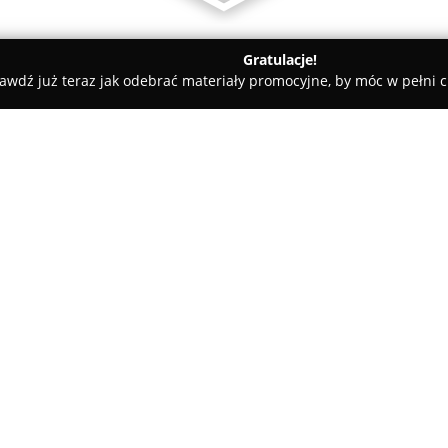
Gratulacje!
awdź już teraz jak odebrać materiały promocyjne, by móc w pełni c
- Montaż i Serwis LPG - Na Raty
- Na Raty
O firmie:
Autogaz Puck
jest specjalist
oraz obsługę samochodowych in
Przedsiębiorstwo koncentruje 
dotyczących autogazu, kładąc n
Pokaż więcej >>
bezpieczeństwa użytkowanych
Firma umożliwia klientom skor
wyborze najodpowiedniejszych