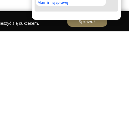
Mam inną sprawę
Sprawdź
ieszyć się sukcesem.
ycznym serwisem oferującym kompleksowy montaż
stalacji gazowych LPG w miejscowości Puck.
się na dostarczaniu nowoczesnych rozwiązań
acisk na wysoką jakość usług i zapewnienie
 pojazdów.
zystanie z profesjonalnego doradztwa przy
 systemów LPG, które są dostosowane do