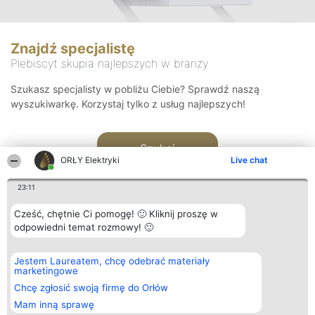
Znajdź specjalistę
Plebiscyt skupia najlepszych w branży
Szukasz specjalisty w pobliżu Ciebie? Sprawdź naszą
wyszukiwarkę. Korzystaj tylko z usług najlepszych!
Szukaj
ORŁY Elektryki
Live chat
23:11
Cześć, chętnie Ci pomogę! 🙂 Kliknij proszę w
odpowiedni temat rozmowy! 🙂
Organizator plebiscytu
Plebiscyt
Kontakt
Jestem Laureatem, chcę odebrać materiały
Bright Side Solutions sp. z o.
Laureaci
Kontakt
marketingowe
o. sp. k.
Lista
ul. Ruska 22
wszystkich
Chcę zgłosić swoją firmę do Orłów
Wrocław 50-079
Laureatów
Mam inną sprawę
KRS 0000749100 | Regon
Zasady
381313360 | NIP 8943132676
Regulamin