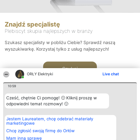
Znajdź specjalistę
Plebiscyt skupia najlepszych w branży
Szukasz specjalisty w pobliżu Ciebie? Sprawdź naszą
wyszukiwarkę. Korzystaj tylko z usług najlepszych!
Szukaj
ORŁY Elektryki
Live chat
10:59
Cześć, chętnie Ci pomogę! 🙂 Kliknij proszę w
odpowiedni temat rozmowy! 🙂
Organizator plebiscytu
Plebiscyt
Kontakt
Jestem Laureatem, chcę odebrać materiały
Bright Side Solutions sp. z o.
Laureaci
Kontakt
marketingowe
o. sp. k.
Lista
ul. Ruska 22
wszystkich
Chcę zgłosić swoją firmę do Orłów
Wrocław 50-079
Laureatów
Mam inną sprawę
KRS 0000749100 | Regon
Zasady