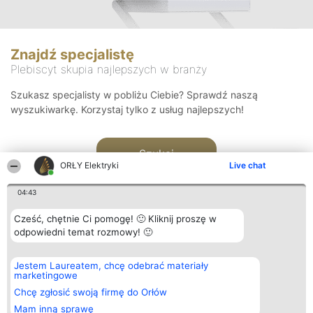
Znajdź specjalistę
Plebiscyt skupia najlepszych w branży
Szukasz specjalisty w pobliżu Ciebie? Sprawdź naszą
wyszukiwarkę. Korzystaj tylko z usług najlepszych!
Szukaj
ORŁY Elektryki
Live chat
04:43
Cześć, chętnie Ci pomogę! 🙂 Kliknij proszę w
odpowiedni temat rozmowy! 🙂
Organizator plebiscytu
Plebiscyt
Kontakt
Jestem Laureatem, chcę odebrać materiały
Bright Side Solutions sp. z o.
Laureaci
Kontakt
marketingowe
o. sp. k.
Lista
ul. Ruska 22
wszystkich
Chcę zgłosić swoją firmę do Orłów
Wrocław 50-079
Laureatów
Mam inną sprawę
KRS 0000749100 | Regon
Zasady