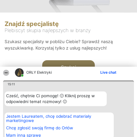
Znajdź specjalistę
Plebiscyt skupia najlepszych w branży
Szukasz specjalisty w pobliżu Ciebie? Sprawdź naszą
wyszukiwarkę. Korzystaj tylko z usług najlepszych!
Szukaj
ORŁY Elektryki
Live chat
15:11
Cześć, chętnie Ci pomogę! 🙂 Kliknij proszę w
odpowiedni temat rozmowy! 🙂
Organizator plebiscytu
Plebiscyt
Kontakt
Jestem Laureatem, chcę odebrać materiały
Bright Side Solutions sp. z o.
Laureaci
Kontakt
marketingowe
o. sp. k.
Lista
ul. Ruska 22
wszystkich
Chcę zgłosić swoją firmę do Orłów
Wrocław 50-079
Laureatów
Mam inną sprawę
KRS 0000749100 | Regon
Zasady