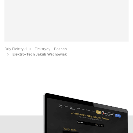
Orły Elektryki
Elektrycy - Poznań
Elektro-Tech Jakub Wachowiak