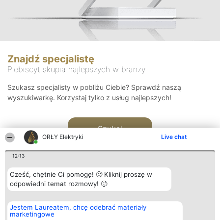
Znajdź specjalistę
Plebiscyt skupia najlepszych w branży
Szukasz specjalisty w pobliżu Ciebie? Sprawdź naszą
wyszukiwarkę. Korzystaj tylko z usług najlepszych!
Szukaj
ORŁY Elektryki
Live chat
12:13
Cześć, chętnie Ci pomogę! 🙂 Kliknij proszę w
odpowiedni temat rozmowy! 🙂
Organizator plebiscytu
Plebiscyt
Kontakt
Jestem Laureatem, chcę odebrać materiały
Bright Side Solutions sp. z o.
Laureaci
Kontakt
marketingowe
o. sp. k.
Lista