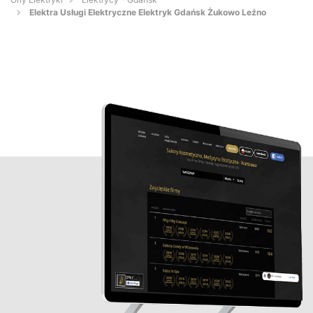
Elektra Usługi Elektryczne Elektryk Gdańsk Żukowo Leźno