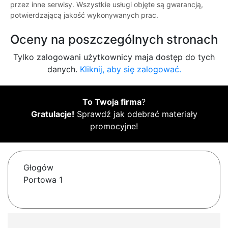
przez inne serwisy. Wszystkie usługi objęte są gwarancją,
potwierdzającą jakość wykonywanych prac.
Oceny na poszczególnych stronach
Tylko zalogowani użytkownicy maja dostęp do tych
danych.
Kliknij, aby się zalogować.
To Twoja firma
?
Gratulacje!
Sprawdź jak odebrać materiały
promocyjne!
Głogów
Portowa 1