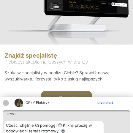
Znajdź specjalistę
Plebiscyt skupia najlepszych w branży
Szukasz specjalisty w pobliżu Ciebie? Sprawdź naszą
wyszukiwarkę. Korzystaj tylko z usług najlepszych!
Szukaj
ORŁY Elektryki
Live chat
07:08
Cześć, chętnie Ci pomogę! 🙂 Kliknij proszę w
odpowiedni temat rozmowy! 🙂