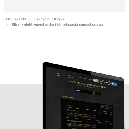
Orły Elektryki
Elektrycy - Głogów
Elbat - elektromechanika i klimatyzacja samochodowa