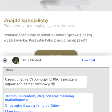
Znajdź specjalistę
Plebiscyt skupia najlepszych w branży
Szukasz specjalisty w pobliżu Ciebie? Sprawdź naszą
wyszukiwarkę. Korzystaj tylko z usług najlepszych!
Szukaj
ORŁY Elektryki
Live chat
04:35
Cześć, chętnie Ci pomogę! 🙂 Kliknij proszę w
odpowiedni temat rozmowy! 🙂
Organizator plebiscytu
Plebiscyt
Kontakt
Jestem Laureatem, chcę odebrać materiały
Bright Side Solutions sp. z o.
Laureaci
Kontakt
marketingowe
o. sp. k.
Lista
ul. Ruska 22
wszystkich
Chcę zgłosić swoją firmę do Orłów
Wrocław 50-079
Laureatów
Mam inną sprawę
KRS 0000749100 | Regon
Zasady